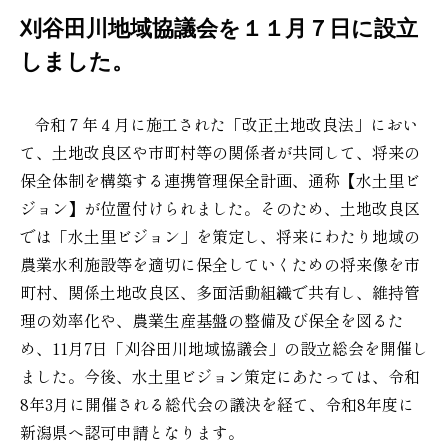
刈谷田川地域協議会を１１月７日に設立
しました。
令和７年４月に施工された「改正土地改良法」におい
て、土地改良区や市町村等の関係者が共同して、将来の
保全体制を構築する連携管理保全計画、通称【水土里ビ
ジョン】が位置付けられました。
そのため、土地改良区
では「水土里ビジョン」を策定し、将来にわたり地域の
農業水利施設等を適切に保全していくための将来像を市
町村、関係土地改良区、多面活動組織で共有し、維持管
理の効率化や、農業生産基盤の整備及び保全を図るた
め、
11
月
7
日「刈谷田川地域協議会」の設立総会を開催し
ました。今後、水土里ビジョン策定にあたっては、令和
8
年
3
月に開催される総代会の議決を経て、令和
8
年度に
新潟県へ認可申請となります。